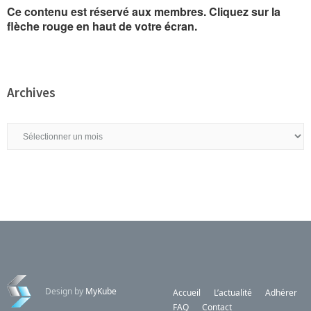
l’AGO 2024
Ce contenu est réservé aux membres. Cliquez sur la
flèche rouge en haut de votre écran.
Archives
Archives
Design by
MyKube
Accueil
L’actualité
Adhérer
FAQ
Contact